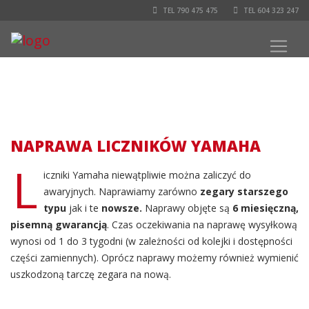
TEL 790 475 475
TEL 604 323 247
NAPRAWA LICZNIKÓW YAMAHA
L
iczniki Yamaha niewątpliwie można zaliczyć do
awaryjnych. Naprawiamy zarówno
zegary starszego
typu
jak i te
nowsze.
Naprawy objęte są
6 miesięczną,
pisemną gwarancją
. Czas oczekiwania na naprawę wysyłkową
wynosi od 1 do 3 tygodni (w zależności od kolejki i dostępności
części zamiennych). Oprócz naprawy możemy również wymienić
uszkodzoną tarczę zegara na nową.